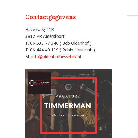
Contactgegevens
Havenweg 21B
3812 PR Amersfoort
T. 06 535 77 346 ( Bob Oldenhof )
T. 06 444 40 139 ( Robin Hesselink )
M.
info@oldenhofhesselink.nl